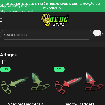
SKINS ENTREGUES EM ATÉ 2 HORAS APÓS A CONFIRMAÇÃO DO
Skip to navigation
PAGAMENTO!
Skip to main content
Início
FACAS
Adagas
Exibindo 1–24 de 84 resultados
Adagas
-22%
-30%
Shadow Daggers /
Shadow Daggers |