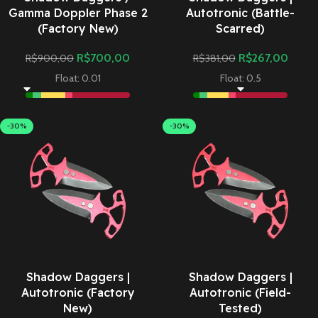
Gamma Doppler Phase 2
Autotronic (Battle-
(Factory New)
Scarred)
R$
700,00
R$
267,00
R$
900,00
R$
381,00
Float: 0.01
Float: 0.5
-30%
-30%
Shadow Daggers |
Shadow Daggers |
Autotronic (Factory
Autotronic (Field-
New)
Tested)