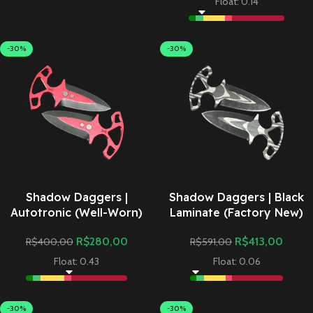
Float: 0.14
-30%
-30%
Shadow Daggers |
Shadow Daggers | Black
Autotronic (Well-Worn)
Laminate (Factory New)
R$
280,00
R$
413,00
R$
400,00
R$
591,00
Float: 0.43
Float: 0.06
-30%
-30%