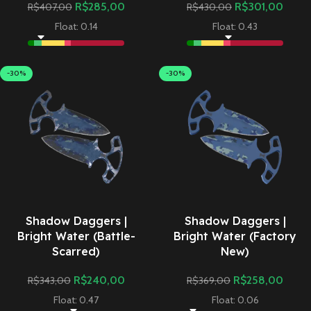
R$
285,00
R$
301,00
R$
407,00
R$
430,00
Float: 0.14
Float: 0.43
-30%
-30%
Shadow Daggers |
Shadow Daggers |
Bright Water (Battle-
Bright Water (Factory
Scarred)
New)
R$
240,00
R$
258,00
R$
343,00
R$
369,00
Float: 0.47
Float: 0.06