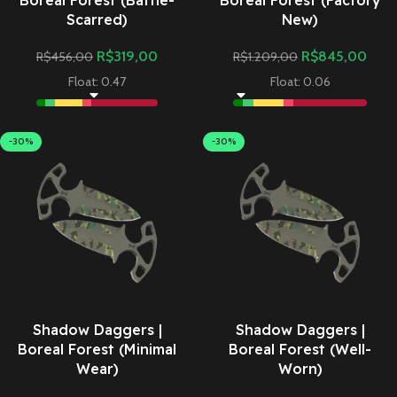
Boreal Forest (Battle-
Boreal Forest (Factory
Scarred)
New)
R$
319,00
R$
845,00
R$
456,00
R$
1.209,00
Float: 0.47
Float: 0.06
-30%
-30%
Shadow Daggers |
Shadow Daggers |
Boreal Forest (Minimal
Boreal Forest (Well-
Wear)
Worn)