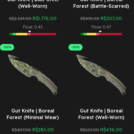
(Well-Worn)
Forest (Battle-Scarred)
R$
1.776,00
R$
307,00
R$
2.539,00
R$
439,00
Float: 0.43
Float: 0.47
-30%
-30%
Gut Knife | Boreal
Gut Knife | Boreal
Forest (Minimal Wear)
Forest (Well-Worn)
R$
285,00
R$
436,00
R$
407,00
R$
623,00