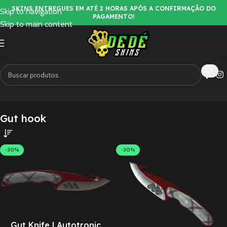
SKINS ENTREGUES EM ATÉ 2 HORAS APÓS A CONFIRMAÇÃO DO
Skip to navigation
PAGAMENTO!
Skip to main content
Início
FACAS
Gut hook
Exibindo 1–24 de 89 resultados
Gut hook
-30%
-30%
Gut Knife | Autotronic