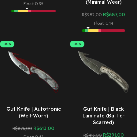
(Minimal Wear)
Float: 0.35
R$
687,00
R$
982,00
Float: 0.14
-30%
-30%
Gut Knife | Autotronic
Gut Knife | Black
(Well-Worn)
Laminate (Battle-
Scarred)
R$
613,00
R$
876,00
R$
291,00
R$
416,00