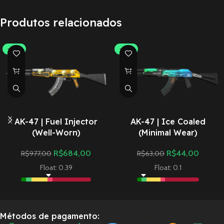
Produtos relacionados
-30%
-30%
AK-47 | Fuel Injector
AK-47 | Ice Coaled
(Well-Worn)
(Minimal Wear)
R$
684,00
R$
44,00
R$
977,00
R$
63,00
Float: 0.39
Float: 0.1
Métodos de pagamento: