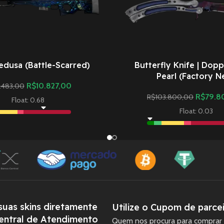
edusa (Battle-Scarred)
Butterfly Knife | Dopp
Pearl (Factory N
R$
10.827,00
5.483,00
R$
79.8
R$
103.800,00
Float: 0.68
Float: 0.03
uas skins diretamente
Utilize o Cupom de parcei
entral de Atendimento
Quem nos procura para comprar 