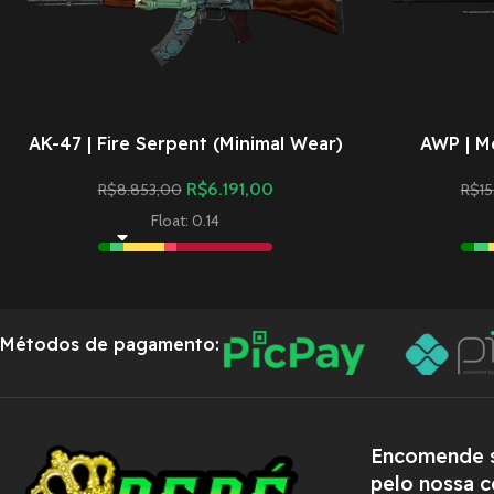
AK-47 | Fire Serpent (Minimal Wear)
AWP | M
R$
6.191,00
R$
8.853,00
R$
1
Float: 0.14
Métodos de pagamento:
Encomende s
pelo nossa c