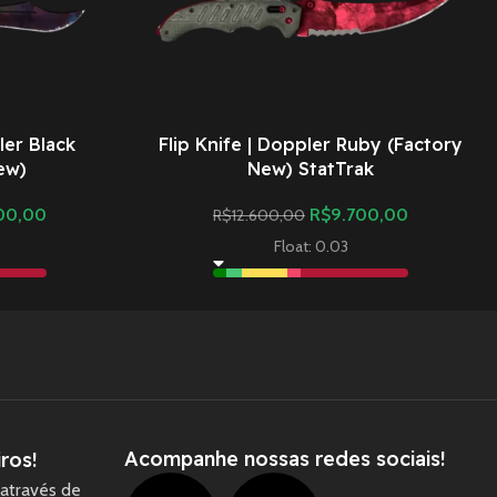
ler Black
Flip Knife | Doppler Ruby (Factory
ew)
New) StatTrak
00,00
R$
9.700,00
R$
12.600,00
Float: 0.03
Acompanhe nossas redes sociais!
ros!
através de