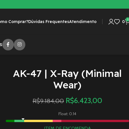
0
omo Comprar?
Dúvidas Frequentes
Atendimento
0
S
AK-47 | X-Ray (Minimal
Wear)
R$
6.423,00
R$
9.184,00
Float: 0.14
ITEM DE ENCOMENDA