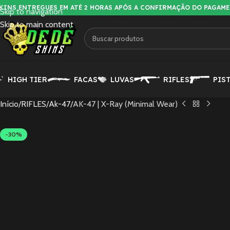
KINS ENTREGUES EM ATÉ 2 HORAS APÓS A CONFIRMAÇÃO DO PAGAM
Skip to navigation
Skip to main content
HIGH TIER
FACAS
LUVAS
RIFLES
PIS
Início
RIFLES
Ak-47
AK-47 | X-Ray (Minimal Wear)
-30%