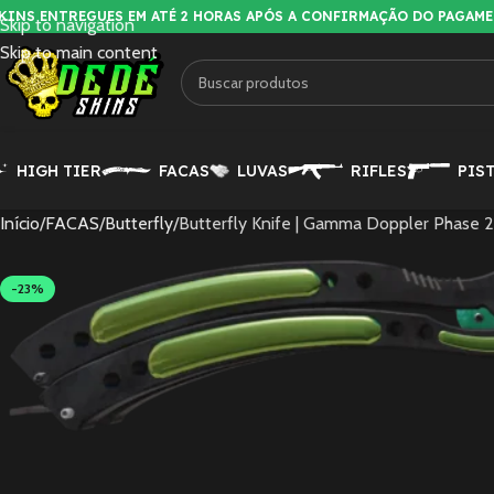
KINS ENTREGUES EM ATÉ 2 HORAS APÓS A CONFIRMAÇÃO DO PAGAM
Skip to navigation
Skip to main content
HIGH TIER
FACAS
LUVAS
RIFLES
PIS
Início
FACAS
Butterfly
Butterfly Knife | Gamma Doppler Phase 2
-23%