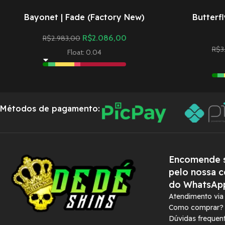
Bayonet | Fade (Factory New)
Butterfl
R$
2.086,00
R$
2.983,00
R$
3
Float: 0.04
Métodos de pagamento:
Encomende s
pelo nossa c
do WhatsAp
Atendimento vi
Como comprar?
Dúvidas frequen