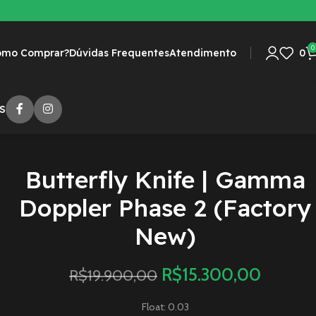
0
omo Comprar?
Dúvidas Frequentes
Atendimento
0
S
Butterfly Knife | Gamma
Doppler Phase 2 (Factory
New)
R$
15.300,00
R$
19.900,00
Float: 0.03