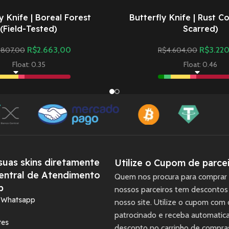
y Knife | Boreal Forest
Butterfly Knife | Rust Co
(Field-Tested)
Scarred)
R$
2.663,00
R$
3.22
.807,00
R$
4.604,00
Float: 0.35
Float: 0.46
uas skins diretamente
Utilize o Cupom de parcei
entral de Atendimento
Quem nos procura para comprar 
p
nossos parceiros tem descontos
a Whatsapp
nosso site. Utilize o cupom com
patrocinado e receba automati
tes
desconto no carrinho de compra