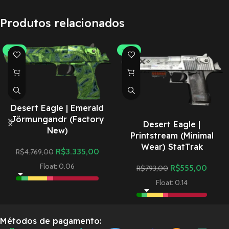
Produtos relacionados
-30%
-30%
Desert Eagle | Emerald
Jörmungandr (Factory
Desert Eagle |
New)
Printstream (Minimal
Wear) StatTrak
R$
3.335,00
R$
4.769,00
Float: 0.06
R$
555,00
R$
793,00
Float: 0.14
Métodos de pagamento: