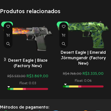
Produtos relacionados
-30%
-30%
Desert Eagle | Emerald
Jörmungandr (Factory
Desert Eagle | Blaze
New)
(Factory New)
R$
3.335,00
R$
4.768,00
R$
3.869,00
R$
5.533,00
Float: 0.06
Float: 0.03
Métodos de pagamento: