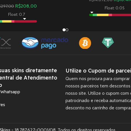
R$
208,00
$
297,00
Float: 0.05
Float: 0.7
uas skins diretamente
Utilize o Cupom de parcei
entral de Atendimento
Quem nos procura para comprar 
p
nossos parceiros tem descontos
a Whatsapp
nosso site. Utilize o cupom com
patrocinado e receba automati
tes
desconto no carrinho de compra
Skins
- 18.787.627-0001/08. Todos os direitos reservados.