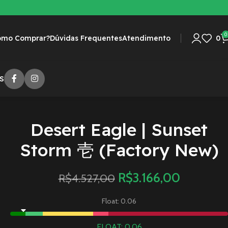
0
omo Comprar?
Dúvidas Frequentes
Atendimento
0
S
Desert Eagle | Sunset
Storm 壱 (Factory New)
R$
3.166,00
R$
4.527,00
Float: 0.06
FLOAT: 0.06