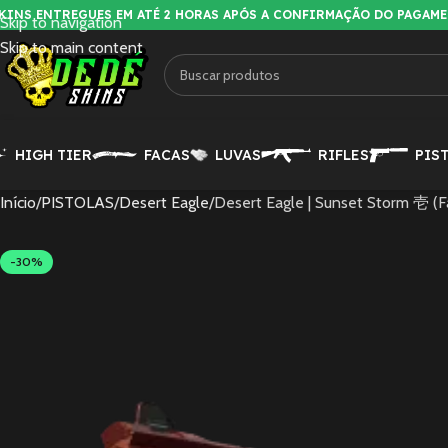
KINS ENTREGUES EM ATÉ 2 HORAS APÓS A CONFIRMAÇÃO DO PAGAM
Skip to navigation
Skip to main content
HIGH TIER
FACAS
LUVAS
RIFLES
PIS
Início
PISTOLAS
Desert Eagle
Desert Eagle | Sunset Storm 壱 (
-30%