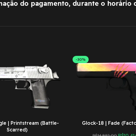
rmação do pagamento, durante o horário 
-30%
le | Printstream (Battle-
Glock-18 | Fade (Fact
Scarred)
R$
10.41
R$
14.892,00