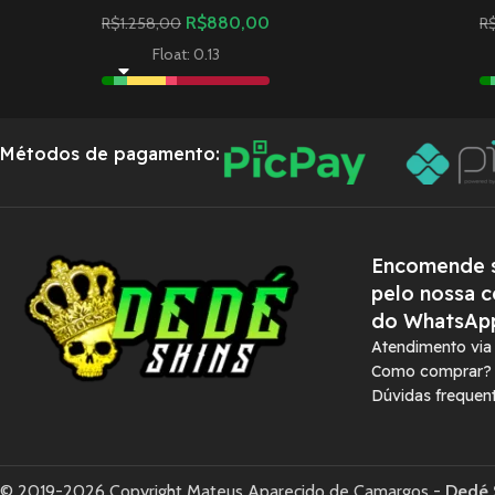
R$
880,00
R$
1.258,00
R
Float: 0.13
Métodos de pagamento:
Encomende s
pelo nossa c
do WhatsAp
Atendimento vi
Como comprar?
Dúvidas frequen
© 2019-2026 Copyright Mateus Aparecido de Camargos -
Dedé 