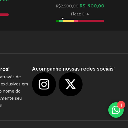
R$
1.900,00
R$
2.500,00
Float: 0.14
Acompanhe nossas redes sociais!
ros!
através de
 exclusivos em
 o nome do
camente seu
1
s!