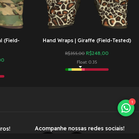
 (Field-
Hand Wraps | Giraffe (Field-Tested)
R$
248,00
R$
355,00
00
Float: 0.35
1
Acompanhe nossas redes sociais!
ros!
através de