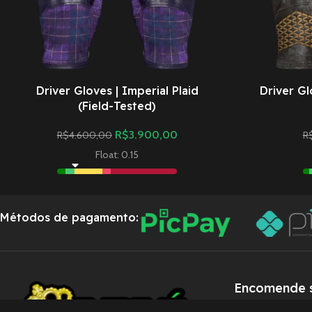
Driver Gloves | Imperial Plaid
Driver Gl
(Field-Tested)
R$
3.900,00
R$
4.600,00
R
Float: 0.15
Métodos de pagamento:
Encomende s
pelo nossa c