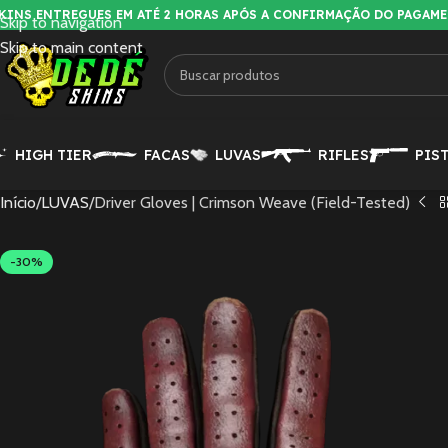
KINS ENTREGUES EM ATÉ 2 HORAS APÓS A CONFIRMAÇÃO DO PAGAM
Skip to navigation
Skip to main content
HIGH TIER
FACAS
LUVAS
RIFLES
PIS
Início
LUVAS
Driver Gloves | Crimson Weave (Field-Tested)
-30%