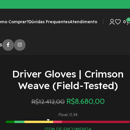
0
omo Comprar?
Dúvidas Frequentes
Atendimento
0
S
Driver Gloves | Crimson
Weave (Field-Tested)
R$
8.680,00
R$
12.412,00
Float: 0.34
ITEM DE ENCOMENDA