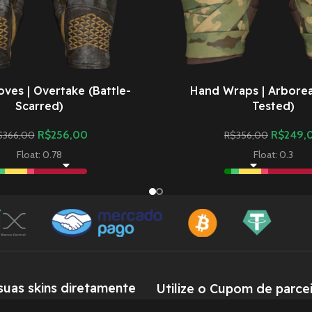
oves | Overtake (Battle-
Hand Wraps | Arboreal
Scarred)
Tested)
R$
256,00
R$
249,
$
366,00
R$
356,00
Float: 0.78
Float: 0.3
uas skins diretamente
Utilize o Cupom de parcei
entral de Atendimento
Quem nos procura para comprar 