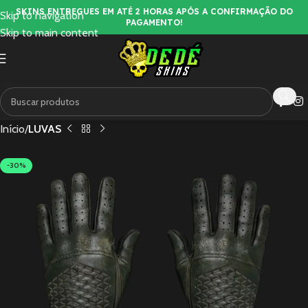
SKINS ENTREGUES EM ATÉ 2 HORAS APÓS A CONFIRMAÇÃO DO
Skip to navigation
PAGAMENTO!
Skip to main content
Início
LUVAS
-30%