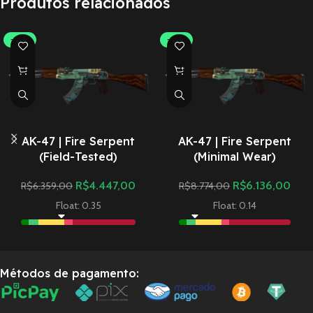
Produtos relacionados
-30%
-30%
AK-47 | Fire Serpent
AK-47 | Fire Serpent
(Field-Tested)
(Minimal Wear)
R$
4.447,00
R$
6.136,00
R$
6.359,00
R$
8.774,00
Float: 0.35
Float: 0.14
Métodos de pagamento: