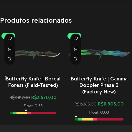
Produtos relacionados
-30%
-30%
Butterfly Knife | Boreal
Butterfly Knife | Gamma
Forest (Field-Tested)
Doppler Phase 3
(Factory New)
R$
2.670,00
R$
3.817,00
R$
11.305,00
R$
16.165,00
Float: 0.35
Float: 0.03