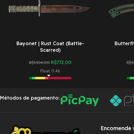
Bayonet | Rust Coat (Battle-
Butterfl
Scarred)
R$
772,00
R$
1.104,00
R$
3
Float: 0.46
Métodos de pagamento:
Encomende s