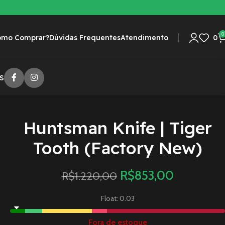
0
omo Comprar?
Dúvidas Frequentes
Atendimento
0
S
Huntsman Knife | Tiger
Tooth (Factory New)
R$
853,00
R$
1.220,00
Float: 0.03
Fora de estoque