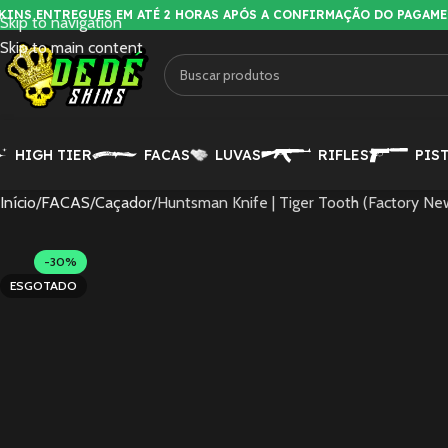
KINS ENTREGUES EM ATÉ 2 HORAS APÓS A CONFIRMAÇÃO DO PAGAM
Skip to navigation
Skip to main content
HIGH TIER
FACAS
LUVAS
RIFLES
PIS
Início
FACAS
Caçador
Huntsman Knife | Tiger Tooth (Factory Ne
-30%
ESGOTADO