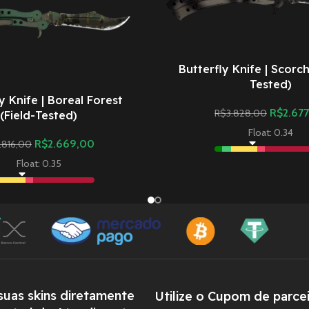
Butterfly Knife | Scorch
Tested)
y Knife | Boreal Forest
R$
2.67
R$
3.828,00
(Field-Tested)
Float: 0.34
R$
2.669,00
.816,00
Float: 0.35
uas skins diretamente
Utilize o Cupom de parcei