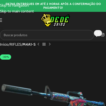
SKINS ENTREGUES EM ATÉ 2 HORAS APÓS A CONFIRMAÇÃO DO
Skip to navigation
PAGAMENTO!
Skip to main content
Início
RIFLES
M4A1-S
-30%