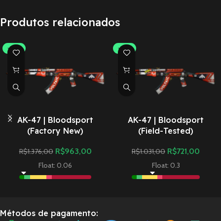
Produtos relacionados
-30%
-30%
AK-47 | Bloodsport
AK-47 | Bloodsport
(Factory New)
(Field-Tested)
R$
963,00
R$
721,00
R$
1.376,00
R$
1.031,00
Float: 0.06
Float: 0.3
Métodos de pagamento: