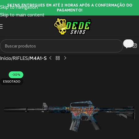
SKINS ENTREGUES EM ATÉ 2 HORAS APÓS A CONFIRMAÇÃO DO
Skip to navigation
PAGAMENTO!
Skip to main content
Início
RIFLES
M4A1-S
-30%
ESGOTADO