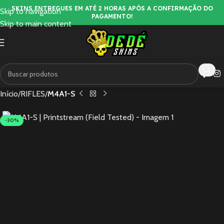
SKINS ENTREGUES EM ATÉ 2 HORAS APÓS A CONFIRMAÇÃO DO
Skip to navigation
PAGAMENTO!
Skip to main content
Início
RIFLES
M4A1-S
-30%