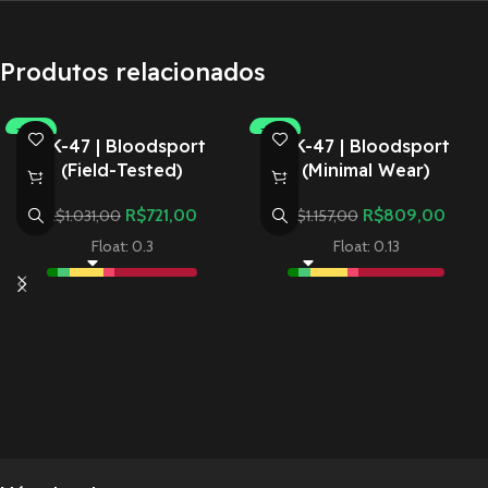
Produtos relacionados
-30%
-30%
AK-47 | Bloodsport
AK-47 | Bloodsport
(Field-Tested)
(Minimal Wear)
R$
721,00
R$
809,00
R$
1.031,00
R$
1.157,00
Float: 0.3
Float: 0.13