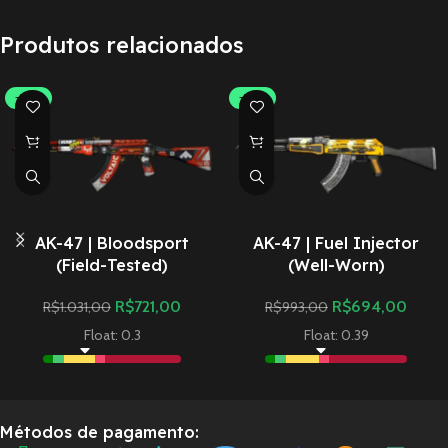
Produtos relacionados
-30%
-30%
AK-47 | Bloodsport
AK-47 | Fuel Injector
(Field-Tested)
(Well-Worn)
R$
721,00
R$
694,00
R$
1.031,00
R$
993,00
Float: 0.3
Float: 0.39
Métodos de pagamento: