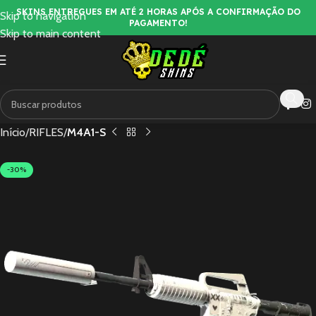
SKINS ENTREGUES EM ATÉ 2 HORAS APÓS A CONFIRMAÇÃO DO
Skip to navigation
PAGAMENTO!
Skip to main content
Início
RIFLES
M4A1-S
-30%