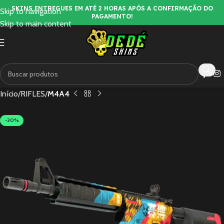
SKINS ENTREGUES EM ATÉ 2 HORAS APÓS A CONFIRMAÇÃO DO
Skip to navigation
PAGAMENTO!
Skip to main content
Início
RIFLES
M4A4
-30%