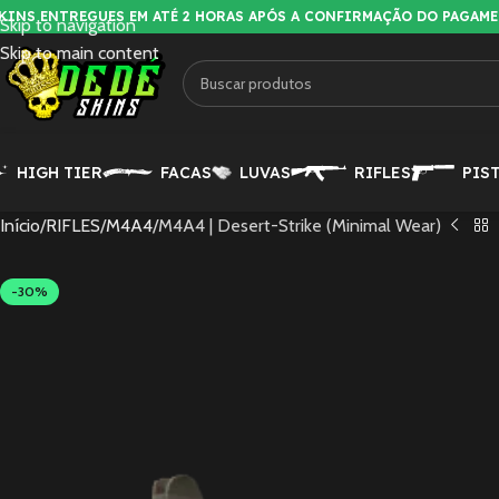
KINS ENTREGUES EM ATÉ 2 HORAS APÓS A CONFIRMAÇÃO DO PAGAM
Skip to navigation
Skip to main content
HIGH TIER
FACAS
LUVAS
RIFLES
PIS
Início
RIFLES
M4A4
M4A4 | Desert-Strike (Minimal Wear)
-30%