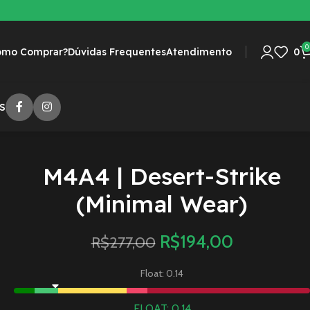
0
omo Comprar?
Dúvidas Frequentes
Atendimento
0
S
M4A4 | Desert-Strike
(Minimal Wear)
R$
194,00
R$
277,00
Float: 0.14
FLOAT: 0.14