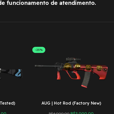
de funcionamento de atendimento.
-25%
-Tested)
AUG | Hot Rod (Factory New)
,00
R$
3.000,00
R$
4.000,00