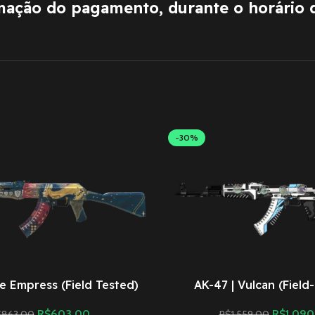
rmação do pagamento, durante o horário 
-30%
e Empress (Field Tested)
AK-47 | Vulcan (Field
R$
603,00
R$
1.090
$
863,00
R$
1.559,00