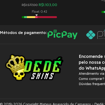
R$
1.103,00
R$
1.577,00
Float: 0.42
Métodos de pagamento:
Encomende s
pelo nossa c
do WhatsAp
Atendimento vi
Como comprar?
Dúvidas frequen
© 2019-2026 Copyright Mateus Aparecido de Camargos -
Dedé 