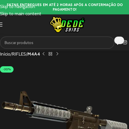
SKINS ENTREGUES EM ATÉ 2 HORAS APÓS A CONFIRMAÇÃO DO
Skip to navigation
PAGAMENTO!
Skip to main content
Início
RIFLES
M4A4
-30%