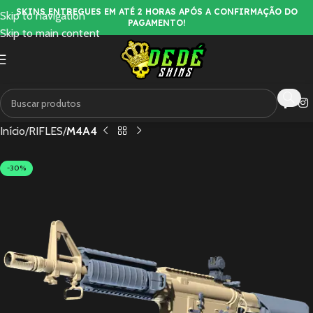
SKINS ENTREGUES EM ATÉ 2 HORAS APÓS A CONFIRMAÇÃO DO
Skip to navigation
PAGAMENTO!
Skip to main content
Início
RIFLES
M4A4
-30%