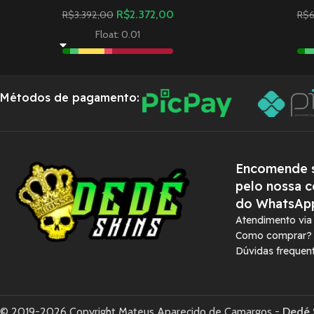
R$
2.372,00
R$
3.392,00
R$
6
Float: 0.01
Métodos de pagamento:
Encomende s
pelo nossa c
do WhatsAp
Atendimento vi
Como comprar?
Dúvidas frequen
© 2019-2026 Copyright Mateus Aparecido de Camargos -
Dedé 