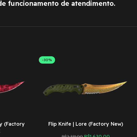
de funcionamento de atendimento.
-30%
by (Factory
Flip Knife | Lore (Factory New)
k
R$
1.630,00
R$
2.331,00