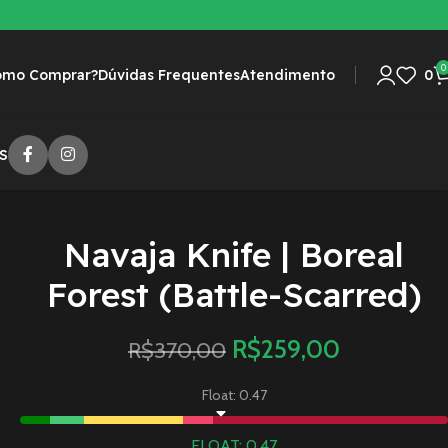
0
omo Comprar?
Dúvidas Frequentes
Atendimento
0
S
Navaja Knife | Boreal
Forest (Battle-Scarred)
R$
259,00
R$
370,00
Float: 0.47
FLOAT: 0.47