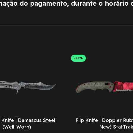
rmação do pagamento, durante o horário 
-23%
 Knife | Damascus Steel
Flip Knife | Doppler Ru
(Well-Worn)
New) StatTra