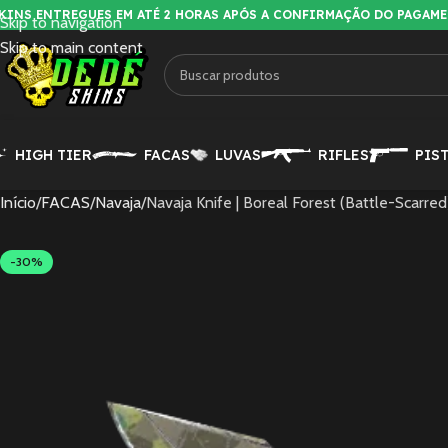
KINS ENTREGUES EM ATÉ 2 HORAS APÓS A CONFIRMAÇÃO DO PAGAM
Skip to navigation
Skip to main content
HIGH TIER
FACAS
LUVAS
RIFLES
PIS
Início
FACAS
Navaja
Navaja Knife | Boreal Forest (Battle-Scarred
-30%