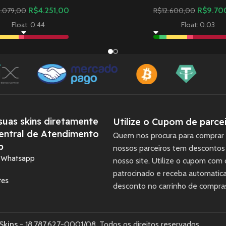
R$
4.251,00
R$
9.70
.079,00
R$
12.600,00
Float: 0.44
Float: 0.03
uas skins diretamente
Utilize o Cupom de parcei
entral de Atendimento
Quem nos procura para comprar 
p
nossos parceiros tem descontos
a Whatsapp
nosso site. Utilize o cupom com
patrocinado e receba automati
tes
desconto no carrinho de compra
Skins
- 18.787.627-0001/08. Todos os direitos reservados.