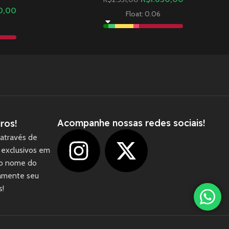
0,00
Float: 0.06
Acompanhe nossas redes sociais!
ros!
através de
 exclusivos em
 o nome do
camente seu
1
s!