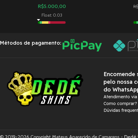
R$
5.000,00
R
Float: 0.03
Métodos de pagamento:
Encomende s
pelo nossa c
do WhatsAp
Atendimento vi
Como comprar?
Dúvidas frequen
© 2019-2026 Copyright Mateus Aparecido de Camargos -
Dedé 