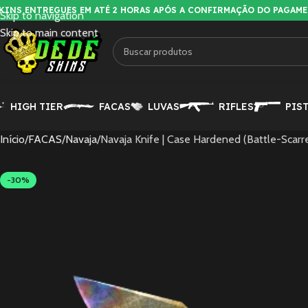
KINS ENTREGUES EM ATÉ 2 HORAS APÓS A CONFIRMAÇÃO DO PAGAM
Skip to navigation
Skip to main content
HIGH TIER
FACAS
LUVAS
RIFLES
PIS
Início
FACAS
Navaja
Navaja Knife | Case Hardened (Battle-Scarr
-30%