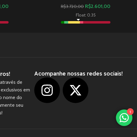
1,00
R$
2.601,00
R$
3.720,00
Float: 0.35
Acompanhe nossas redes sociais!
ros!
através de
 exclusivos em
 o nome do
camente seu
1
s!