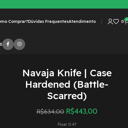
0
omo Comprar?
Dúvidas Frequentes
Atendimento
0
S
Navaja Knife | Case
Hardened (Battle-
Scarred)
R$
443,00
R$
634,00
Float: 0.47