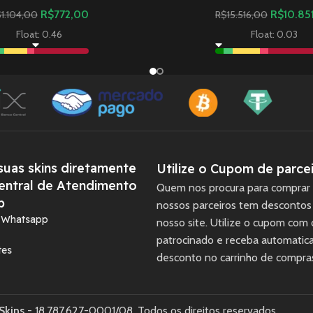
R$
772,00
R$
10.85
$
1.104,00
R$
15.516,00
Float: 0.46
Float: 0.03
uas skins diretamente
Utilize o Cupom de parcei
entral de Atendimento
Quem nos procura para comprar 
p
nossos parceiros tem descontos
a Whatsapp
nosso site. Utilize o cupom com
patrocinado e receba automati
tes
desconto no carrinho de compra
Skins
- 18.787.627-0001/08. Todos os direitos reservados.