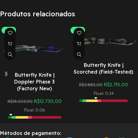
Produtos relacionados
-30%
-30%
Butterfly Knife |
Scorched (Field-Tested)
Butterfly Knife |
Doppler Phase 3
R$
2.715,00
R$
3.882,00
(Factory New)
Float: 0.34
R$
12.730,00
R$
18.203,00
Float: 0.06
Métodos de pagamento: