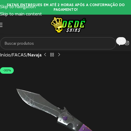
SKINS ENTREGUES EM ATÉ 2 HORAS APÓS A CONFIRMAÇÃO DO
Skip to navigation
PAGAMENTO!
Skip to main content
Início
FACAS
Navaja
-30%