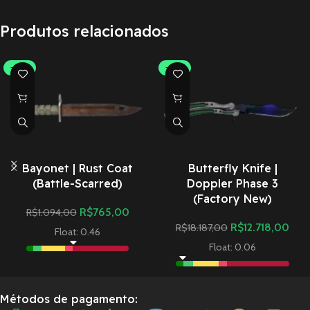
Produtos relacionados
-30%
-30%
Bayonet | Rust Coat
Butterfly Knife |
(Battle-Scarred)
Doppler Phase 3
(Factory New)
R$
765,00
R$
1.094,00
R$
12.718,00
R$
18.187,00
Float: 0.46
Float: 0.06
Métodos de pagamento: