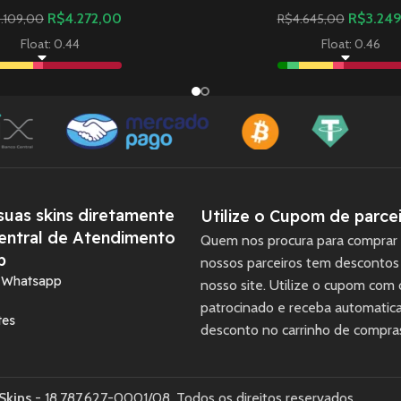
R$
4.272,00
R$
3.24
.109,00
R$
4.645,00
Float: 0.44
Float: 0.46
uas skins diretamente
Utilize o Cupom de parcei
entral de Atendimento
Quem nos procura para comprar 
p
nossos parceiros tem descontos
a Whatsapp
nosso site. Utilize o cupom com
patrocinado e receba automati
tes
desconto no carrinho de compra
Skins
- 18.787.627-0001/08. Todos os direitos reservados.