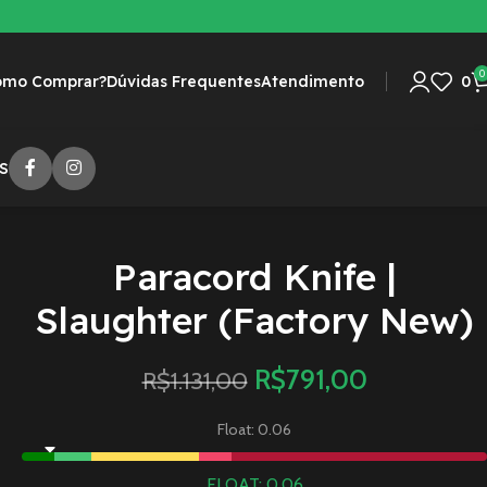
0
omo Comprar?
Dúvidas Frequentes
Atendimento
0
S
Paracord Knife |
Slaughter (Factory New)
R$
791,00
R$
1.131,00
Float: 0.06
FLOAT: 0.06