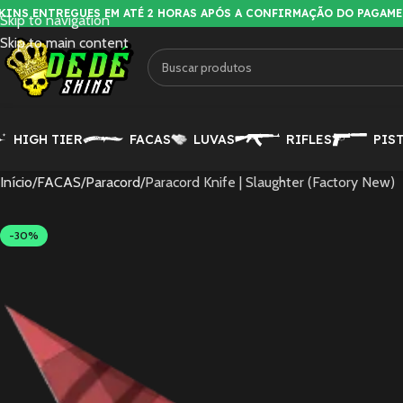
KINS ENTREGUES EM ATÉ 2 HORAS APÓS A CONFIRMAÇÃO DO PAGAM
Skip to navigation
Skip to main content
HIGH TIER
FACAS
LUVAS
RIFLES
PIS
Início
FACAS
Paracord
Paracord Knife | Slaughter (Factory New)
-30%