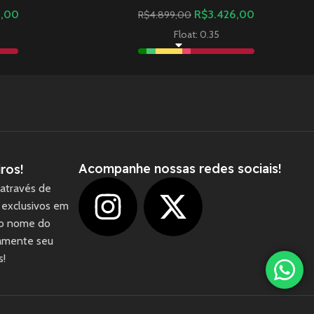
9,00
R$
3.426,00
R$
4.899,00
Float: 0.35
Acompanhe nossas redes sociais!
ros!
através de
 exclusivos em
 o nome do
camente seu
1
s!