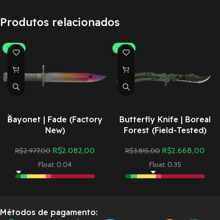
Produtos relacionados
-30%
-30%
Bayonet | Fade (Factory
Butterfly Knife | Boreal
New)
Forest (Field-Tested)
R$
2.082,00
R$
2.668,00
R$
2.977,00
R$
3.815,00
Float: 0.04
Float: 0.35
Métodos de pagamento: