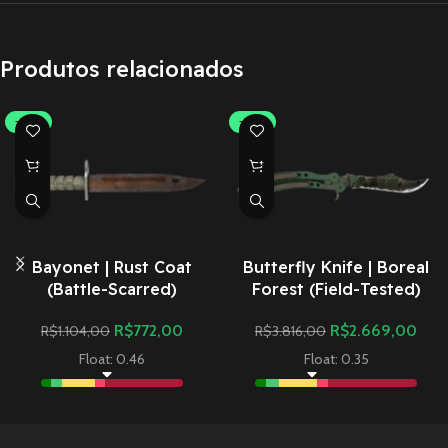
Produtos relacionados
-30%
-30%
Bayonet | Rust Coat
Butterfly Knife | Boreal
(Battle-Scarred)
Forest (Field-Tested)
R$
772,00
R$
2.669,00
R$
1.104,00
R$
3.816,00
Float: 0.46
Float: 0.35