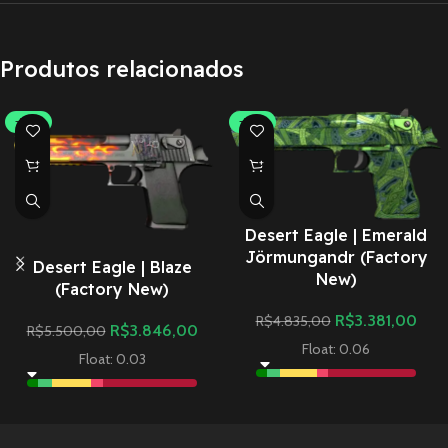
Produtos relacionados
-30%
-30%
Desert Eagle | Emerald
Jörmungandr (Factory
Desert Eagle | Blaze
New)
(Factory New)
R$
3.381,00
R$
4.835,00
R$
3.846,00
R$
5.500,00
Float: 0.06
Float: 0.03