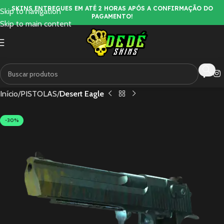
SKINS ENTREGUES EM ATÉ 2 HORAS APÓS A CONFIRMAÇÃO DO
Skip to navigation
PAGAMENTO!
Skip to main content
Início
PISTOLAS
Desert Eagle
-30%