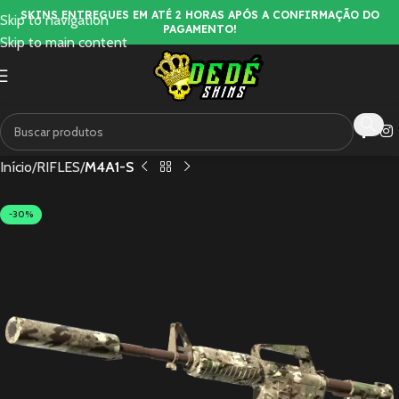
SKINS ENTREGUES EM ATÉ 2 HORAS APÓS A CONFIRMAÇÃO DO
Skip to navigation
PAGAMENTO!
Skip to main content
Início
RIFLES
M4A1-S
-30%