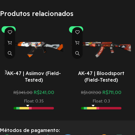
Produtos relacionados
-30%
-30%
AK-47 | Asiimov (Field-
AK-47 | Bloodsport
Tested)
(Field-Tested)
R$
241,00
R$
711,00
R$
345,00
R$
1.017,00
Float: 0.35
Float: 0.3
Métodos de pagamento: