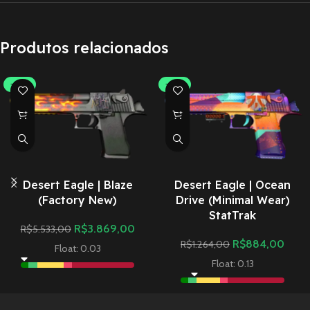
Produtos relacionados
-30%
-30%
Desert Eagle | Blaze
Desert Eagle | Ocean
(Factory New)
Drive (Minimal Wear)
StatTrak
R$
3.869,00
R$
5.533,00
R$
884,00
R$
1.264,00
Float: 0.03
Float: 0.13