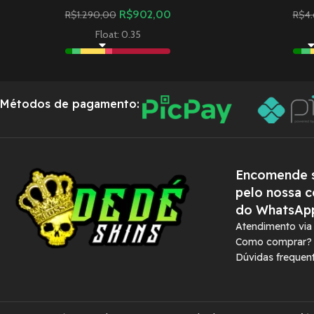
R$
902,00
R$
1.290,00
R$
4
Float: 0.35
Métodos de pagamento:
Encomende s
pelo nossa c
do WhatsAp
Atendimento vi
Como comprar?
Dúvidas frequen