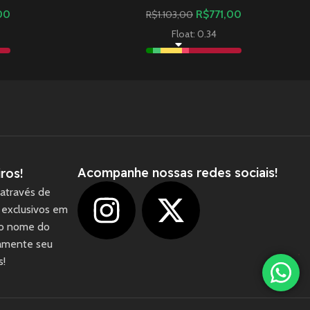
00
R$
771,00
R$
1.103,00
Float: 0.34
Acompanhe nossas redes sociais!
ros!
através de
 exclusivos em
 o nome do
camente seu
1
s!