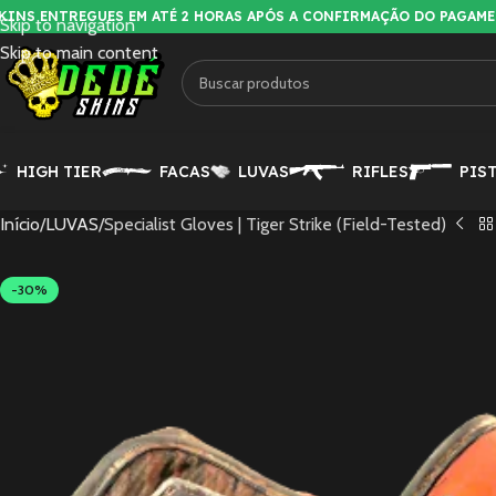
KINS ENTREGUES EM ATÉ 2 HORAS APÓS A CONFIRMAÇÃO DO PAGAM
Skip to navigation
Skip to main content
HIGH TIER
FACAS
LUVAS
RIFLES
PIS
Início
LUVAS
Specialist Gloves | Tiger Strike (Field-Tested)
-30%