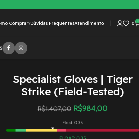
0
omo Comprar?
Dúvidas Frequentes
Atendimento
0
S
Specialist Gloves | Tiger
Strike (Field-Tested)
R$
984,00
R$
1.407,00
Float: 0.35
FLOAT: 0.35