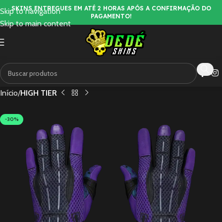
SKINS ENTREGUES EM ATÉ 2 HORAS APÓS A CONFIRMAÇÃO DO
Skip to navigation
PAGAMENTO!
Skip to main content
Início
HIGH TIER
-30%