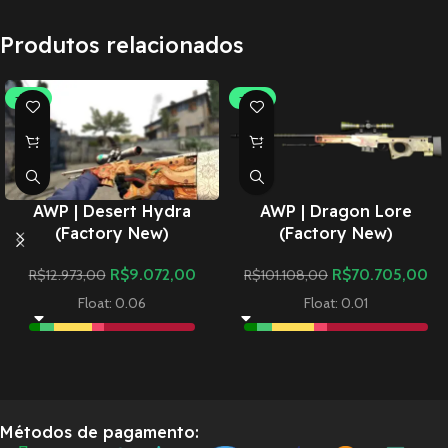
Produtos relacionados
-30%
-30%
AWP | Desert Hydra
AWP | Dragon Lore
(Factory New)
(Factory New)
R$
9.072,00
R$
70.705,00
R$
12.973,00
R$
101.108,00
Float: 0.06
Float: 0.01
Métodos de pagamento: