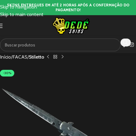
SKINS ENTREGUES EM ATÉ 2 HORAS APÓS A CONFIRMAÇÃO DO
Skip to navigation
PAGAMENTO!
Skip to main content
Início
FACAS
Stiletto
-30%