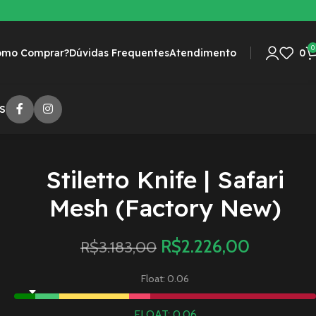
0
omo Comprar?
Dúvidas Frequentes
Atendimento
0
S
Stiletto Knife | Safari
Mesh (Factory New)
R$
2.226,00
R$
3.183,00
Float: 0.06
FLOAT: 0.06