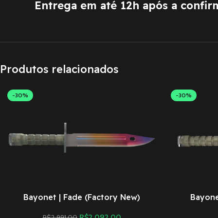
Entrega em até 12h após a confi
Produtos relacionados
-30%
-30%
Bayonet | Fade (Factory New)
Bayonet
R$
2.092,00
R$
2.991,00