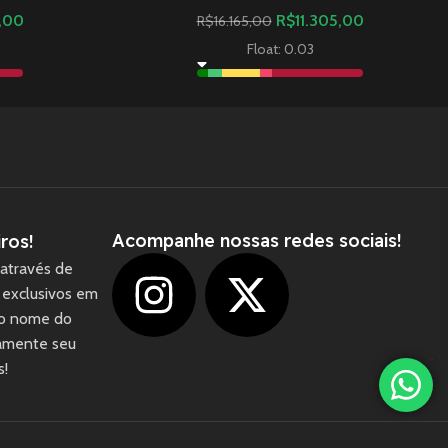
,00
R$
11.305,00
R$
16.165,00
Float: 0.03
Acompanhe nossas redes sociais!
ros!
através de
 exclusivos em
 o nome do
camente seu
1
s!