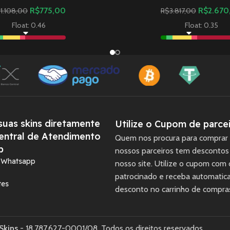
R$
775,00
R$
2.670
$
1.108,00
R$
3.817,00
Float: 0.46
Float: 0.35
uas skins diretamente
Utilize o Cupom de parcei
entral de Atendimento
Quem nos procura para comprar 
p
nossos parceiros tem descontos
a Whatsapp
nosso site. Utilize o cupom com
patrocinado e receba automati
tes
desconto no carrinho de compra
Skins
- 18.787.627-0001/08. Todos os direitos reservados.