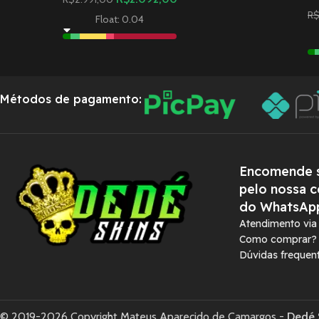
R
Float: 0.04
Métodos de pagamento:
Encomende s
pelo nossa c
do WhatsAp
Atendimento vi
Como comprar?
Dúvidas frequen
© 2019-2026 Copyright Mateus Aparecido de Camargos -
Dedé 