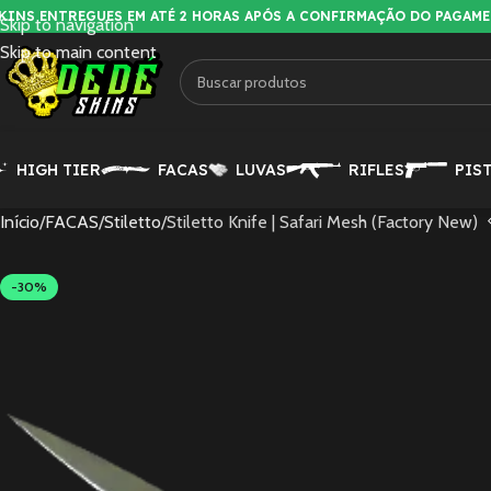
KINS ENTREGUES EM ATÉ 2 HORAS APÓS A CONFIRMAÇÃO DO PAGAM
Skip to navigation
Skip to main content
HIGH TIER
FACAS
LUVAS
RIFLES
PIS
Início
FACAS
Stiletto
Stiletto Knife | Safari Mesh (Factory New)
-30%