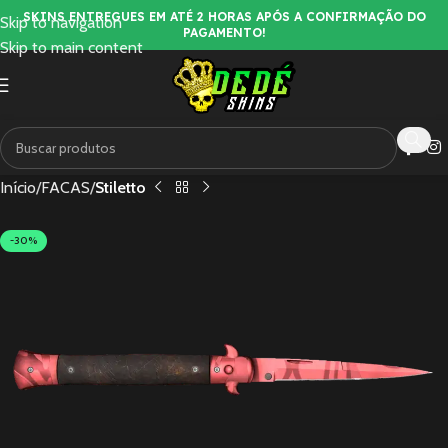
SKINS ENTREGUES EM ATÉ 2 HORAS APÓS A CONFIRMAÇÃO DO
Skip to navigation
PAGAMENTO!
Skip to main content
Início
FACAS
Stiletto
-30%