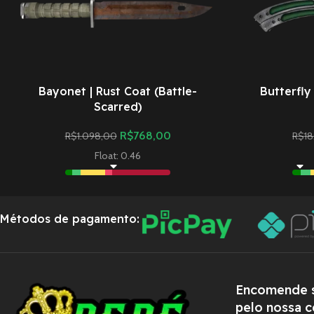
Bayonet | Rust Coat (Battle-
Butterfly
Scarred)
R$
768,00
R$
1.098,00
R$
18
Float: 0.46
Métodos de pagamento:
Encomende s
pelo nossa c