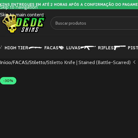
KINS ENTREGUES EM ATÉ 2 HORAS APÓS A CONFIRMAÇÃO DO PAGAM
Skip to navigation
Skip to main content
HIGH TIER
FACAS
LUVAS
RIFLES
PIS
Início
FACAS
Stiletto
Stiletto Knife | Stained (Battle-Scarred)
-30%