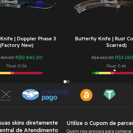
 Knife | Doppler Phase 3
Butterfly Knife | Rust Co
(Factory New)
Scarred)
R$
12.845,00
R$
3.26
.369,00
R$
4.662,00
Float: 0.06
Float: 0.46
uas skins diretamente
Utilize o Cupom de parcei
entral de Atendimento
Quem nos procura para comprar 