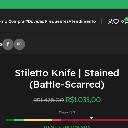
0
omo Comprar?
Dúvidas Frequentes
Atendimento
0
S
Stiletto Knife | Stained
(Battle-Scarred)
R$
1.033,00
R$
1.478,00
Float: 0.7
ITEM DE ENCOMENDA