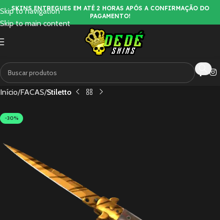
SKINS ENTREGUES EM ATÉ 2 HORAS APÓS A CONFIRMAÇÃO DO
Skip to navigation
PAGAMENTO!
Skip to main content
Início
FACAS
Stiletto
-30%