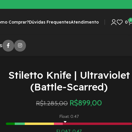
0
omo Comprar?
Dúvidas Frequentes
Atendimento
0
S
Stiletto Knife | Ultraviolet
(Battle-Scarred)
R$
899,00
R$
1.285,00
Float: 0.47
FLOAT: 0.47