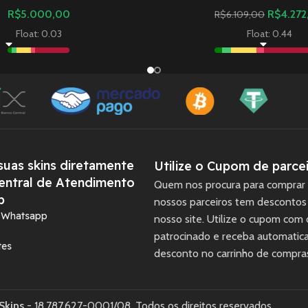
R$
5.000,00
R$
4.272
R$
6.109,00
Float: 0.03
Float: 0.44
uas skins diretamente
Utilize o Cupom de parcei
entral de Atendimento
Quem nos procura para comprar 
p
nossos parceiros tem descontos
a Whatsapp
nosso site. Utilize o cupom com
patrocinado e receba automati
tes
desconto no carrinho de compra
Skins
- 18.787.627-0001/08. Todos os direitos reservados.