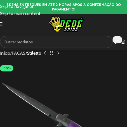
SKINS ENTREGUES EM ATÉ 2 HORAS APÓS A CONFIRMAÇÃO DO
Skip to navigation
PAGAMENTO!
Skip to main content
Início
FACAS
Stiletto
-30%