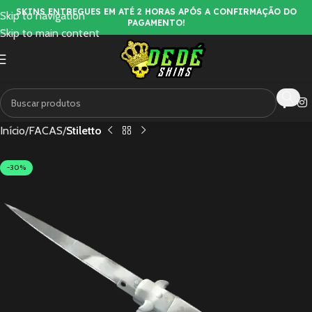
SKINS ENTREGUES EM ATÉ 2 HORAS APÓS A CONFIRMAÇÃO DO
Skip to navigation
PAGAMENTO!
Skip to main content
Início
FACAS
Stiletto
-30%