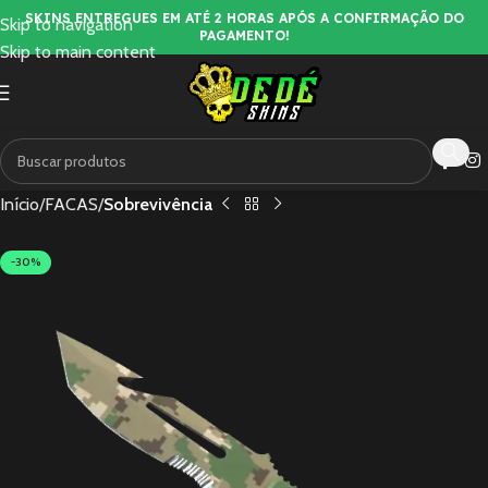
SKINS ENTREGUES EM ATÉ 2 HORAS APÓS A CONFIRMAÇÃO DO
Skip to navigation
PAGAMENTO!
Skip to main content
Início
FACAS
Sobrevivência
-30%