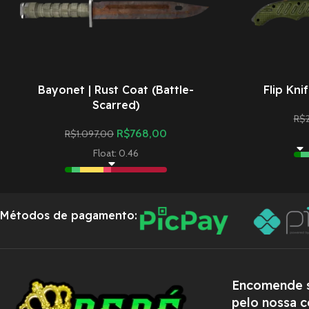
Bayonet | Rust Coat (Battle-
Flip Kni
Scarred)
R$
R$
768,00
R$
1.097,00
Float: 0.46
Métodos de pagamento:
Encomende s
pelo nossa c