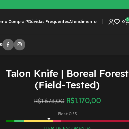
0
omo Comprar?
Dúvidas Frequentes
Atendimento
0
S
Talon Knife | Boreal Forest
(Field-Tested)
R$
1.170,00
R$
1.673,00
Float: 0.35
ITEM DE ENCOMENDA