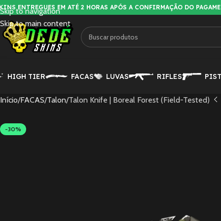
KINS ENTREGUES EM ATÉ 2 HORAS APÓS A CONFIRMAÇÃO DO PAGAM
Skip to navigation
Skip to main content
HIGH TIER
FACAS
LUVAS
RIFLES
PIS
Início
FACAS
Talon
Talon Knife | Boreal Forest (Field-Tested)
-30%