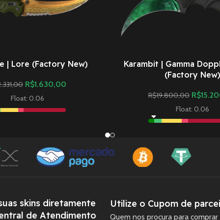
fe | Lore (Factory New)
Karambit | Gamma Doppl
(Factory New
R$
1.630,00
2.331,00
R$
15.2
R$
19.800,00
Float: 0.06
Float: 0.06
uas skins diretamente
Utilize o Cupom de parcei
entral de Atendimento
Quem nos procura para comprar 