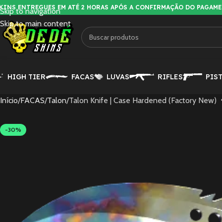
KINS ENTREGUES EM ATÉ 2 HORAS APÓS A CONFIRMAÇÃO DO PAGAM
Skip to navigation
Skip to main content
HIGH TIER
FACAS
LUVAS
RIFLES
PIS
Início
FACAS
Talon
Talon Knife | Case Hardened (Factory New)
-30%