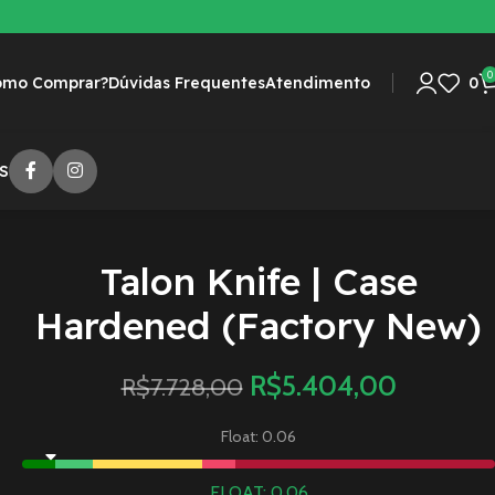
0
omo Comprar?
Dúvidas Frequentes
Atendimento
0
S
Talon Knife | Case
Hardened (Factory New)
R$
5.404,00
R$
7.728,00
Float: 0.06
FLOAT: 0.06