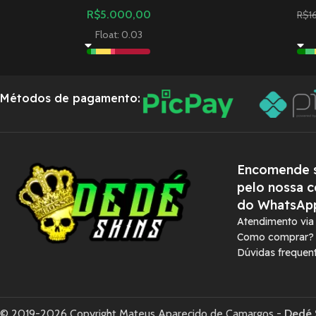
R$
5.000,00
R$
1
Float: 0.03
Métodos de pagamento:
Encomende s
pelo nossa c
do WhatsAp
Atendimento vi
Como comprar?
Dúvidas frequen
© 2019-2026 Copyright Mateus Aparecido de Camargos -
Dedé 