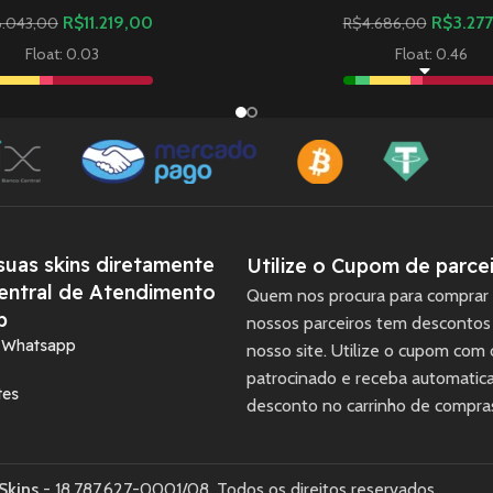
R$
11.219,00
R$
3.27
6.043,00
R$
4.686,00
Float: 0.03
Float: 0.46
uas skins diretamente
Utilize o Cupom de parcei
entral de Atendimento
Quem nos procura para comprar 
p
nossos parceiros tem descontos
a Whatsapp
nosso site. Utilize o cupom com
patrocinado e receba automati
tes
desconto no carrinho de compra
Skins
- 18.787.627-0001/08. Todos os direitos reservados.