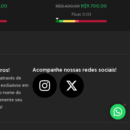
7,00
R$
9.700,00
R$
12.600,00
Float: 0.03
Acompanhe nossas redes sociais!
ros!
através de
 exclusivos em
 o nome do
camente seu
1
s!