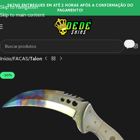
SKINS ENTREGUES EM ATÉ 2 HORAS APÓS A CONFIRMAÇÃO DO
Skip to navigation
PAGAMENTO!
Skip to main content
Início
FACAS
Talon
-30%