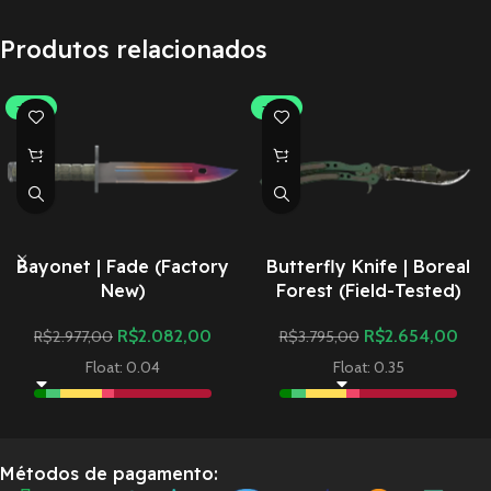
Produtos relacionados
-30%
-30%
Bayonet | Fade (Factory
Butterfly Knife | Boreal
New)
Forest (Field-Tested)
R$
2.082,00
R$
2.654,00
R$
2.977,00
R$
3.795,00
Float: 0.04
Float: 0.35
Métodos de pagamento: