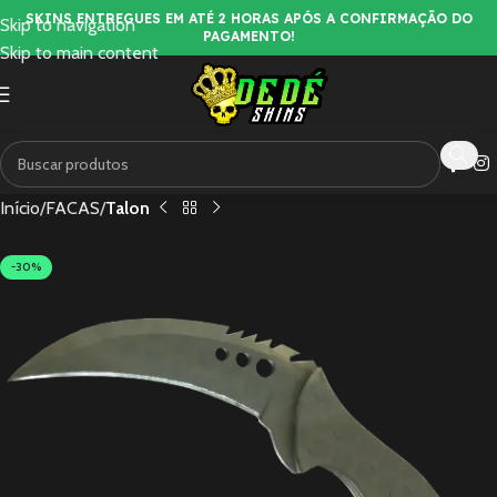
SKINS ENTREGUES EM ATÉ 2 HORAS APÓS A CONFIRMAÇÃO DO
Skip to navigation
PAGAMENTO!
Skip to main content
Início
FACAS
Talon
-30%