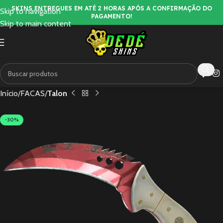
SKINS ENTREGUES EM ATÉ 2 HORAS APÓS A CONFIRMAÇÃO DO
Skip to navigation
PAGAMENTO!
Skip to main content
Início
FACAS
Talon
-30%