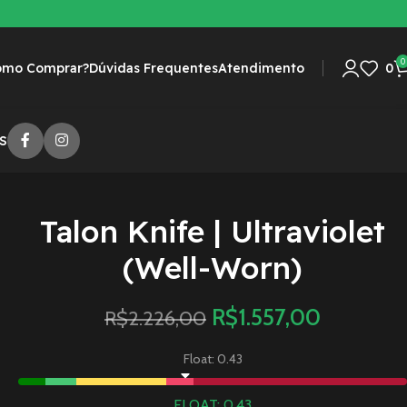
0
omo Comprar?
Dúvidas Frequentes
Atendimento
0
S
Talon Knife | Ultraviolet
(Well-Worn)
R$
1.557,00
R$
2.226,00
Float: 0.43
FLOAT: 0.43