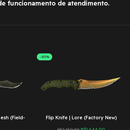
de funcionamento de atendimento.
-30%
Mesh (Field-
Flip Knife | Lore (Factory New)
R$
1.644,00
R$
2.350,00